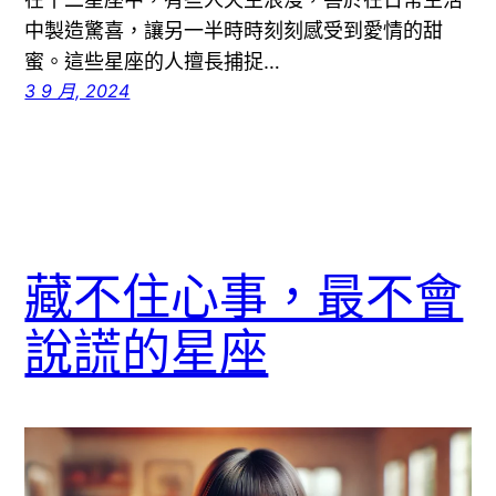
中製造驚喜，讓另一半時時刻刻感受到愛情的甜
蜜。這些星座的人擅長捕捉…
3 9 月, 2024
藏不住心事，最不會
說謊的星座