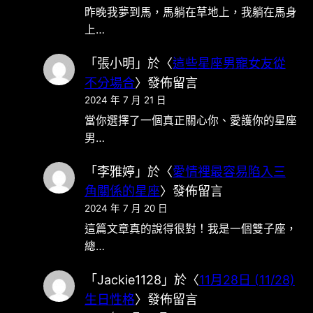
昨晚我夢到馬，馬躺在草地上，我躺在馬身
上…
「
張小明
」於〈
這些星座男寵女友從
不分場合
〉發佈留言
2024 年 7 月 21 日
當你選擇了一個真正關心你、愛護你的星座
男…
「
李雅婷
」於〈
愛情裡最容易陷入三
角關係的星座
〉發佈留言
2024 年 7 月 20 日
這篇文章真的說得很對！我是一個雙子座，
總…
「
Jackie1128
」於〈
11月28日 (11/28)
生日性格
〉發佈留言