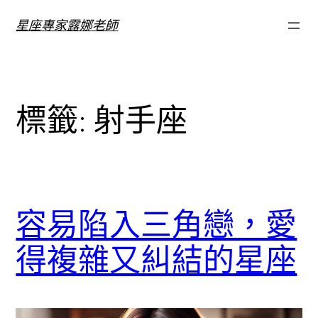
跳
星座專家露娜老師
至
主
要
內
標籤:
射手座
容
容易陷入三角戀，愛
得複雜又糾結的星座