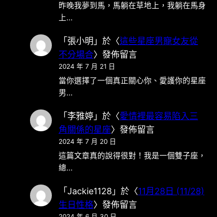
昨晚我夢到馬，馬躺在草地上，我躺在馬身
上…
「
張小明
」於〈
這些星座男寵女友從
不分場合
〉發佈留言
2024 年 7 月 21 日
當你選擇了一個真正關心你、愛護你的星座
男…
「
李雅婷
」於〈
愛情裡最容易陷入三
角關係的星座
〉發佈留言
2024 年 7 月 20 日
這篇文章真的說得很對！我是一個雙子座，
總…
「
Jackie1128
」於〈
11月28日 (11/28)
生日性格
〉發佈留言
2024 年 6 月 30 日