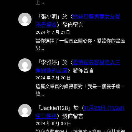
上…
「
張小明
」於〈
這些星座男寵女友從
不分場合
〉發佈留言
2024 年 7 月 21 日
當你選擇了一個真正關心你、愛護你的星座
男…
「
李雅婷
」於〈
愛情裡最容易陷入三
角關係的星座
〉發佈留言
2024 年 7 月 20 日
這篇文章真的說得很對！我是一個雙子座，
總…
「
Jackie1128
」於〈
11月28日 (11/28)
生日性格
〉發佈留言
2024 年 6 月 30 日
說我喜歡支配人，這根本不準啊，我其實很