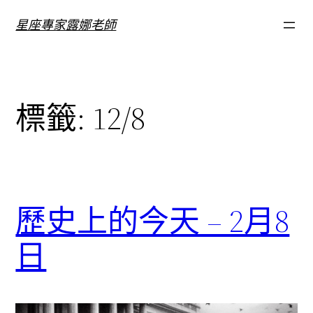
跳
星座專家露娜老師
至
主
要
內
標籤:
12/8
容
歷史上的今天 – 2月8
日