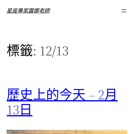
跳
星座專家露娜老師
至
主
要
內
標籤:
12/13
容
歷史上的今天 – 2月
13日