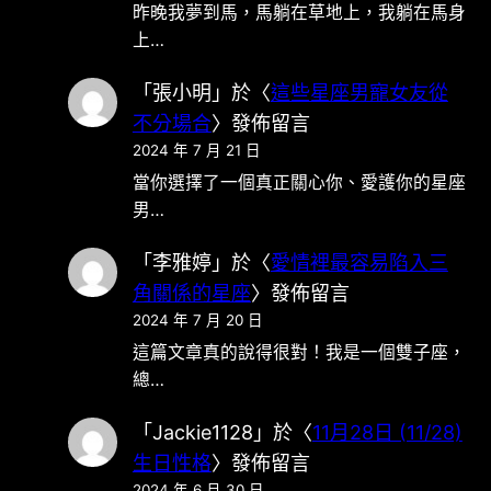
昨晚我夢到馬，馬躺在草地上，我躺在馬身
上…
「
張小明
」於〈
這些星座男寵女友從
不分場合
〉發佈留言
2024 年 7 月 21 日
當你選擇了一個真正關心你、愛護你的星座
男…
「
李雅婷
」於〈
愛情裡最容易陷入三
角關係的星座
〉發佈留言
2024 年 7 月 20 日
這篇文章真的說得很對！我是一個雙子座，
總…
「
Jackie1128
」於〈
11月28日 (11/28)
生日性格
〉發佈留言
2024 年 6 月 30 日