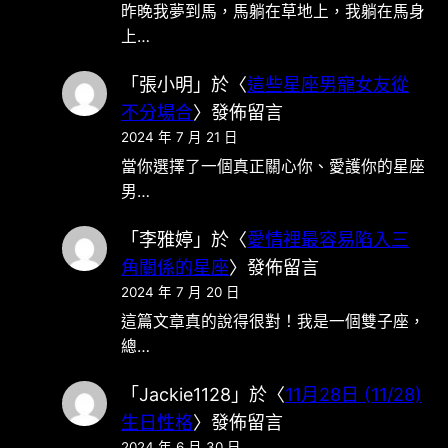
昨晚我夢到馬，馬躺在草地上，我躺在馬身
上…
「
張小明
」於〈
這些星座男寵女友從
不分場合
〉發佈留言
2024 年 7 月 21 日
當你選擇了一個真正關心你、愛護你的星座
男…
「
李雅婷
」於〈
愛情裡最容易陷入三
角關係的星座
〉發佈留言
2024 年 7 月 20 日
這篇文章真的說得很對！我是一個雙子座，
總…
「
Jackie1128
」於〈
11月28日 (11/28)
生日性格
〉發佈留言
2024 年 6 月 30 日