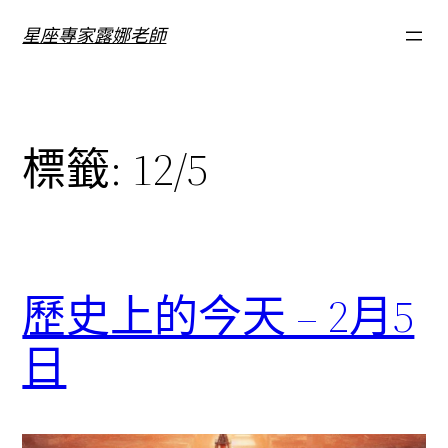
跳
星座專家露娜老師
至
主
要
內
標籤:
12/5
容
歷史上的今天 – 2月5
日