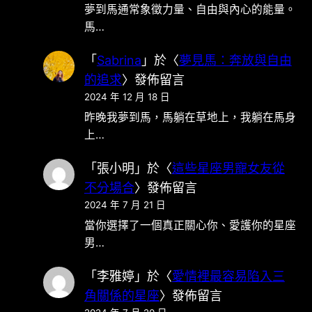
夢到馬通常象徵力量、自由與內心的能量。
馬…
「
Sabrina
」於〈
夢見馬：奔放與自由
的追求
〉發佈留言
2024 年 12 月 18 日
昨晚我夢到馬，馬躺在草地上，我躺在馬身
上…
「
張小明
」於〈
這些星座男寵女友從
不分場合
〉發佈留言
2024 年 7 月 21 日
當你選擇了一個真正關心你、愛護你的星座
男…
「
李雅婷
」於〈
愛情裡最容易陷入三
角關係的星座
〉發佈留言