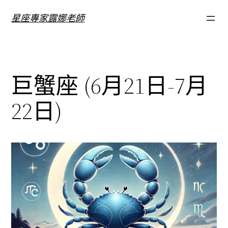
跳
星座專家露娜老師
至
主
要
內
巨蟹座 (6月21日-7月
容
22日)