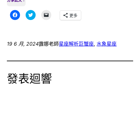
分享此文：
按
分
按
更多
一
享
一
下
到
下
以
Twitter(在
即
分
新
可
享
視
以
至
窗
電
Facebook(在
中
子
19 6 月, 2024
露娜老師
星座解析
巨蟹座
, 
水象星座
新
開
郵
視
啟)
件
窗
傳
中
送
開
連
啟)
結
給
發表迴響
朋
友
(在
新
視
窗
中
開
啟)