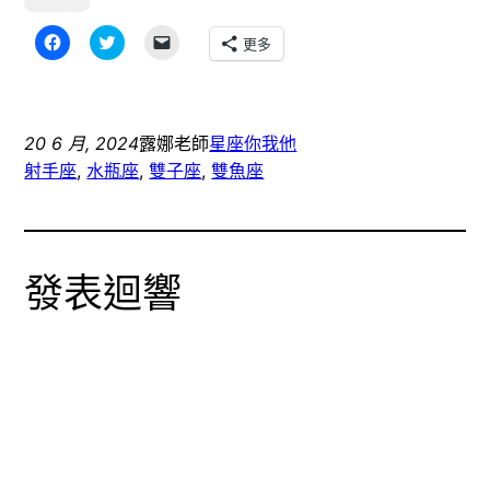
按
分
按
更多
一
享
一
下
到
下
以
Twitter(在
即
分
新
可
享
視
以
至
窗
電
Facebook(在
中
子
20 6 月, 2024
露娜老師
星座你我他
新
開
郵
視
啟)
件
射手座
, 
水瓶座
, 
雙子座
, 
雙魚座
窗
傳
中
送
開
連
啟)
結
給
朋
友
發表迴響
(在
新
視
窗
中
開
啟)