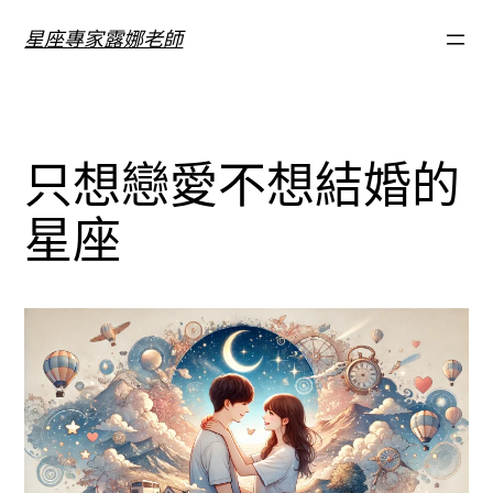
跳
星座專家露娜老師
至
主
要
內
只想戀愛不想結婚的
容
星座