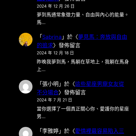
2024 年 12 月 26 日
夢到馬通常象徵力量、自由與內心的能量。
馬…
「
Sabrina
」於〈
夢見馬：奔放與自由
的追求
〉發佈留言
2024 年 12 月 18 日
昨晚我夢到馬，馬躺在草地上，我躺在馬身
上…
「
張小明
」於〈
這些星座男寵女友從
不分場合
〉發佈留言
2024 年 7 月 21 日
當你選擇了一個真正關心你、愛護你的星座
男…
「
李雅婷
」於〈
愛情裡最容易陷入三