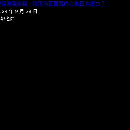
夢見海嘯來襲，暗示你正面臨內心的巨大壓力？
024 年 9 月 29 日
露娜老師