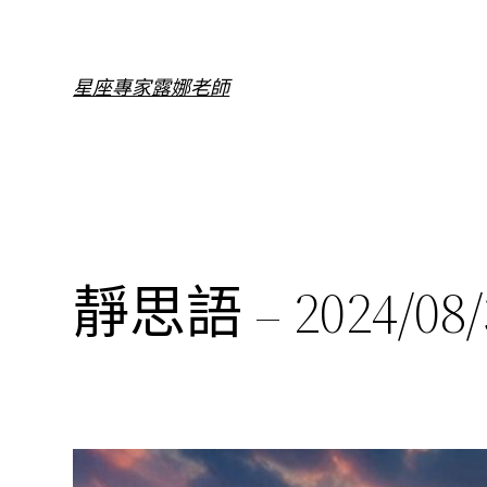
跳
至
主
星座專家露娜老師
要
內
容
靜思語 – 2024/08/