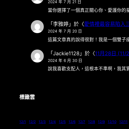
2024 年 7 月 21 日
當你選擇了一個真正關心你、愛護你的
「
李雅婷
」於〈
愛情裡最容易陷入
2024 年 7 月 20 日
這篇文章真的說得很對！我是一個雙子
「
Jackie1128
」於〈
11月28日 (11
2024 年 6 月 30 日
說我喜歡支配人，這根本不準啊，我其
標籤雲
12/1
12/2
12/3
12/4
12/5
12/6
12/7
12/8
12/9
12/10
12/11