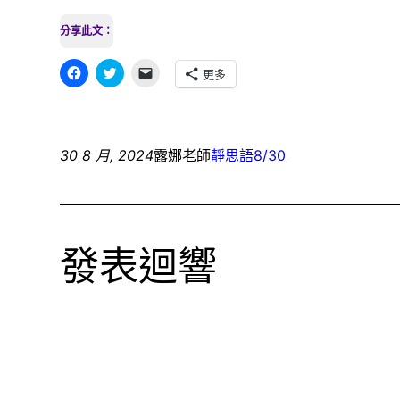
分享此文：
按
分
按
更多
一
享
一
下
到
下
以
Twitter(在
即
分
新
可
享
視
以
至
窗
電
Facebook(在
中
子
30 8 月, 2024
露娜老師
靜思語
8/30
新
開
郵
視
啟)
件
窗
傳
中
送
開
連
啟)
結
給
朋
發表迴響
友
(在
新
視
窗
中
開
啟)