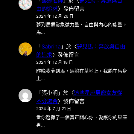
「
露娜老師
」於〈
夢見馬：奔放與自
由的追求
〉發佈留言
2024 年 12 月 26 日
夢到馬通常象徵力量、自由與內心的能量。
馬…
「
Sabrina
」於〈
夢見馬：奔放與自由
的追求
〉發佈留言
2024 年 12 月 18 日
昨晚我夢到馬，馬躺在草地上，我躺在馬身
上…
「
張小明
」於〈
這些星座男寵女友從
不分場合
〉發佈留言
2024 年 7 月 21 日
當你選擇了一個真正關心你、愛護你的星座
男…