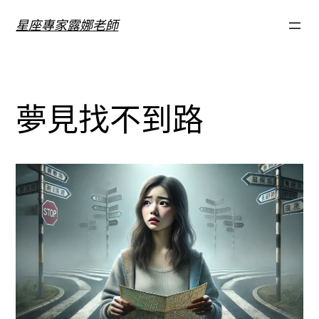
跳
星座專家露娜老師
至
主
要
內
夢見找不到路
容