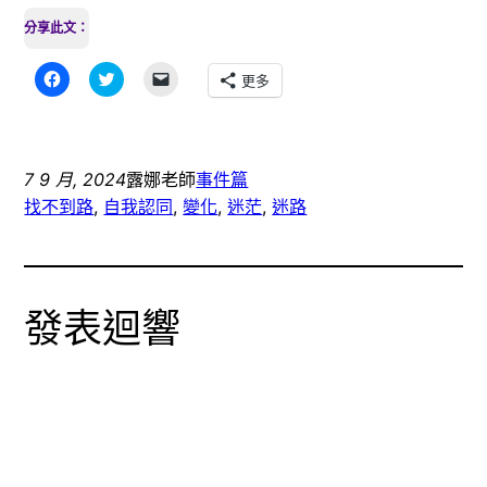
分享此文：
按
分
按
更多
一
享
一
下
到
下
以
Twitter(在
即
分
新
可
享
視
以
至
窗
電
Facebook(在
中
子
7 9 月, 2024
露娜老師
事件篇
新
開
郵
視
啟)
件
找不到路
, 
自我認同
, 
變化
, 
迷茫
, 
迷路
窗
傳
中
送
開
連
啟)
結
給
朋
友
發表迴響
(在
新
視
窗
中
開
啟)