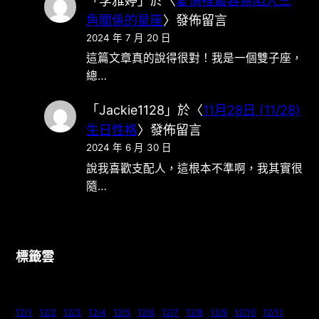
「
李雅婷
」於〈
愛情裡最容易陷入三
角關係的星座
〉發佈留言
2024 年 7 月 20 日
這篇文章真的說得很對！我是一個雙子座，
總…
「
Jackie1128
」於〈
11月28日 (11/28)
生日性格
〉發佈留言
2024 年 6 月 30 日
說我喜歡支配人，這根本不準啊，我其實很
隨…
標籤雲
12/1
12/2
12/3
12/4
12/5
12/6
12/7
12/8
12/9
12/10
12/11