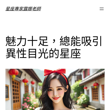
跳
星座專家露娜老師
至
主
要
內
魅力十足，總能吸引
容
異性目光的星座