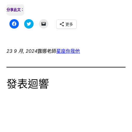
分享此文：
按
分
按
更多
一
享
一
下
到
下
以
Twitter(在
即
分
新
可
享
視
以
至
窗
電
Facebook(在
中
子
23 9 月, 2024
露娜老師
星座你我他
新
開
郵
視
啟)
件
窗
傳
中
送
開
連
啟)
結
給
發表迴響
朋
友
(在
新
視
窗
中
開
啟)