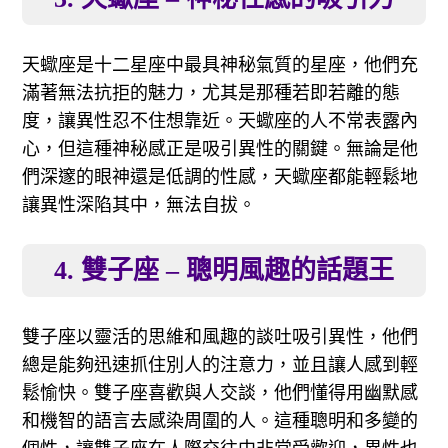
天蠍座是十二星座中最具神秘氣質的星座，他們充
滿著無法抗拒的魅力，尤其是那種若即若離的態
度，讓異性忍不住想靠近。天蠍座的人不常表露內
心，但這種神秘感正是吸引異性的關鍵。無論是他
們深邃的眼神還是低調的性感，天蠍座都能輕鬆地
讓異性深陷其中，無法自拔。
4. 雙子座 – 聰明風趣的話題王
雙子座以靈活的思維和風趣的談吐吸引異性，他們
總是能夠迅速抓住別人的注意力，並且讓人感到輕
鬆愉快。雙子座喜歡與人交談，他們懂得用幽默感
和機智的語言去感染周圍的人。這種聰明和多變的