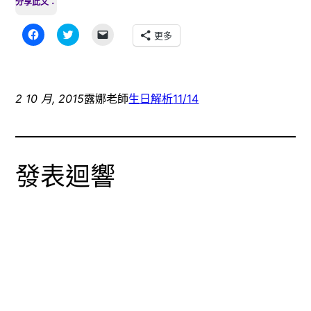
分享此文：
按
分
按
更多
一
享
一
下
到
下
以
Twitter(在
即
分
新
可
享
視
以
至
窗
電
Facebook(在
中
子
2 10 月, 2015
露娜老師
生日解析
11/14
新
開
郵
視
啟)
件
窗
傳
中
送
開
連
啟)
結
給
發表迴響
朋
友
(在
新
視
窗
中
開
啟)