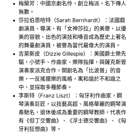
梅蘭芳：中國京劇名伶，創立梅派，名下傳人
無數。
莎拉伯恩哈特（Sarah Bernhardt）：法國戲
劇演員、導演，有「女神莎拉」的美譽，以優
美的容貌、出色的演技和嗓音成為歷史上著名
的舞臺劇演員，被譽為當代最偉大的演員。
吉萊斯皮（Dizzie Gillespie）：美國爵士樂先
驅，小號手、作曲家、樂隊指揮，與薩克斯管
演奏家派克合作，開創名為「比波普」的音
樂，一反搖擺樂的風格，寓和諧於不和諧之
中，並採取多種節奏。
李斯特（Franz Liszt）：匈牙利作曲家，鋼
琴演奏巨匠，以技藝高超、風格華麗的鋼琴演
奏馳名，退休後成為重要的鋼琴教師，代表作
有《但丁交響曲》、《浮士德交響曲》、《匈
牙利狂想曲》等。