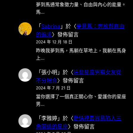
夢到馬通常象徵力量、自由與內心的能量。
馬…
「
Sabrina
」於〈
夢見馬：奔放與自由
的追求
〉發佈留言
2024 年 12 月 18 日
昨晚我夢到馬，馬躺在草地上，我躺在馬身
上…
「
張小明
」於〈
這些星座男寵女友從
不分場合
〉發佈留言
2024 年 7 月 21 日
當你選擇了一個真正關心你、愛護你的星座
男…
「
李雅婷
」於〈
愛情裡最容易陷入三
角關係的星座
〉發佈留言