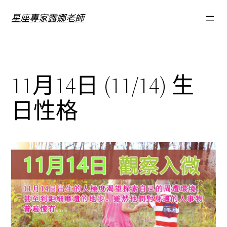
跳
星座專家露娜老師
至
主
要
內
11月14日 (11/14) 生
容
日性格