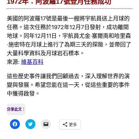
1972年：阿波羅17號登月任務成功
美國的阿波羅17號是最後一艘將宇航員送上月球的
任務。這次任務於1972年12月7日發射，成功離開
地球。同年12月11日，宇航員尤金·塞爾南和哈里森
·施密特在月球上進行了為期三天的探險，並帶回了
大量科學資料及月球岩石標本。
來源:
維基百科
這些歷史事件讓我們回顧過去，深入理解世界的演
變與發展。希望您能在這一天，從這些重要的事件
中獲得啟發。
分享此文：
按
分
按
更多
一
享
一
下
到
下
以
Twitter(在
即