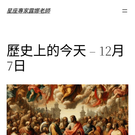
跳
星座專家露娜老師
至
主
要
內
歷史上的今天 – 12月
容
7日