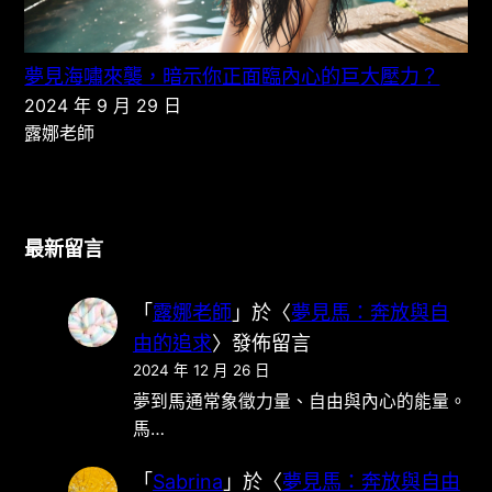
夢見海嘯來襲，暗示你正面臨內心的巨大壓力？
2024 年 9 月 29 日
露娜老師
最新留言
「
露娜老師
」於〈
夢見馬：奔放與自
由的追求
〉發佈留言
2024 年 12 月 26 日
夢到馬通常象徵力量、自由與內心的能量。
馬…
「
Sabrina
」於〈
夢見馬：奔放與自由