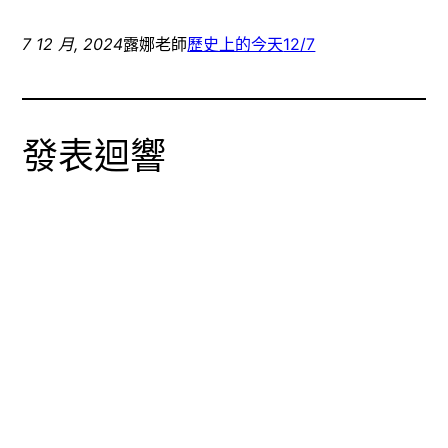
分
新
可
享
視
以
至
窗
電
Facebook(在
中
子
7 12 月, 2024
露娜老師
歷史上的今天
12/7
新
開
郵
視
啟)
件
窗
傳
中
送
開
連
啟)
結
給
發表迴響
朋
友
(在
新
視
窗
中
開
啟)