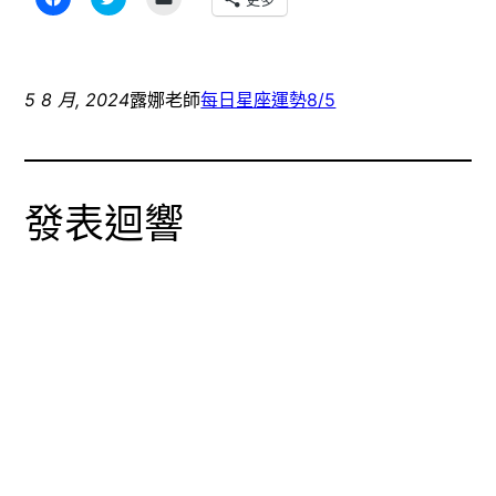
一
享
一
下
到
下
以
Twitter(在
即
分
新
可
享
視
以
至
窗
電
Facebook(在
中
子
5 8 月, 2024
露娜老師
每日星座運勢
8/5
新
開
郵
視
啟)
件
窗
傳
中
送
開
連
啟)
結
給
發表迴響
朋
友
(在
新
視
窗
中
開
啟)