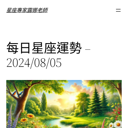
跳
星座專家露娜老師
至
主
要
內
每日星座運勢 –
容
2024/08/05