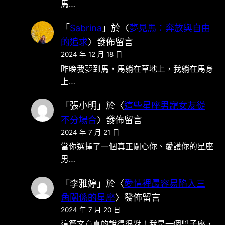
馬…
「
Sabrina
」於〈
夢見馬：奔放與自由
的追求
〉發佈留言
2024 年 12 月 18 日
昨晚我夢到馬，馬躺在草地上，我躺在馬身
上…
「
張小明
」於〈
這些星座男寵女友從
不分場合
〉發佈留言
2024 年 7 月 21 日
當你選擇了一個真正關心你、愛護你的星座
男…
「
李雅婷
」於〈
愛情裡最容易陷入三
角關係的星座
〉發佈留言
2024 年 7 月 20 日
這篇文章真的說得很對！我是一個雙子座，