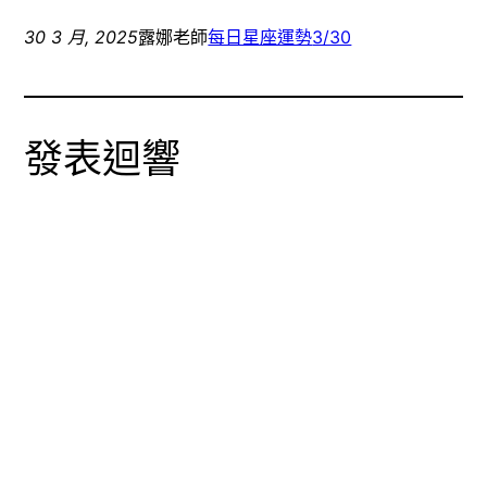
享
視
以
至
窗
電
Facebook(在
中
子
30 3 月, 2025
露娜老師
每日星座運勢
3/30
新
開
郵
視
啟)
件
窗
傳
中
送
開
連
啟)
結
給
發表迴響
朋
友
(在
新
視
窗
中
開
啟)