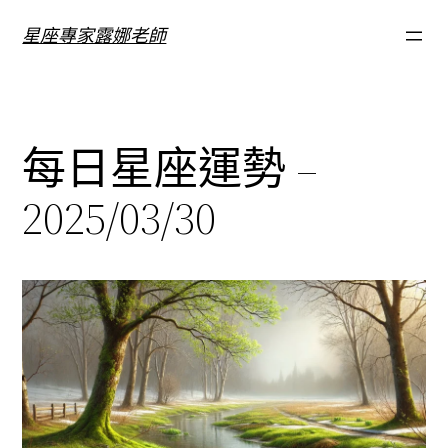
跳
星座專家露娜老師
至
主
要
內
每日星座運勢 –
容
2025/03/30