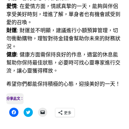
愛情
: 在愛情方面，情感真摯的一天，能夠與伴侶
享受美好時刻，增進了解，單身者也有機會感受到
愛的召喚。
財運
: 財運並不明顯，建議進行小額預算管理，切
勿衝動購物，理智對待金錢會幫助你未來的財務狀
況。
健康
: 健康方面需保持良好的作息，適當的休息能
幫助你保持最佳狀態，必要時可找心靈專家進行交
流，讓心靈獲得釋放。
希望你們都能保持積極的心態，迎接美好的一天！
分享此文：
按
分
按
更多
一
享
一
下
到
下
以
Twitter(在
即
分
新
可