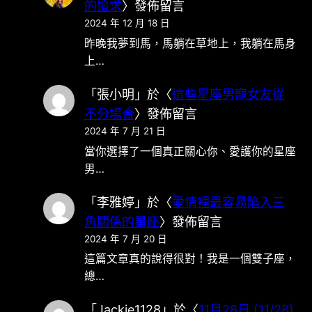
的追求
〉發佈留言
2024 年 12 月 18 日
昨晚我夢到馬，馬躺在草地上，我躺在馬身
上…
「
張小明
」於〈
這些星座男寵女友從
不分場合
〉發佈留言
2024 年 7 月 21 日
當你選擇了一個真正關心你、愛護你的星座
男…
「
李雅婷
」於〈
愛情裡最容易陷入三
角關係的星座
〉發佈留言
2024 年 7 月 20 日
這篇文章真的說得很對！我是一個雙子座，
總…
「
Jackie1128
」於〈
11月28日 (11/28)